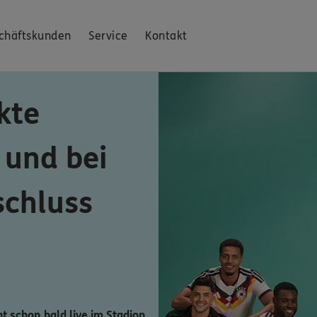
chäftskunden
Service
Kontakt
kte
 und bei
schluss
ht schon bald live im Stadion