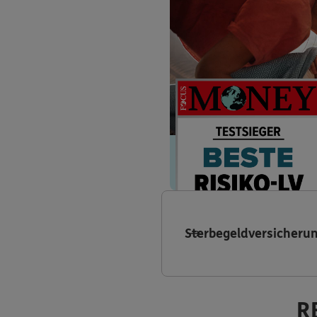
Sterbegeldversicheru
R