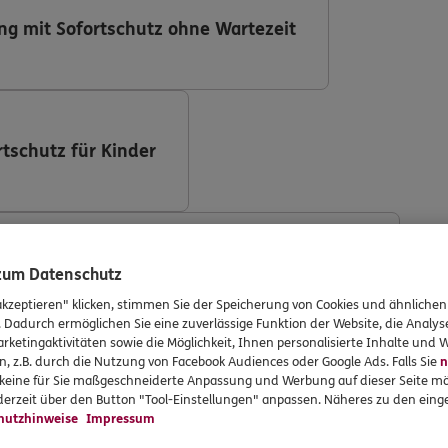
ng mit Sofortschutz ohne Wartezeit
rtschutz für Kinder
ng (DKV Deutsche Krankenversicherung AG)
 zum Datenschutz
akzeptieren" klicken, stimmen Sie der Speicherung von Cookies und ähnlichen
. Dadurch ermöglichen Sie eine zuverlässige Funktion der Website, die Analy
rketingaktivitäten sowie die Möglichkeit, Ihnen personalisierte Inhalte und
n, z.B. durch die Nutzung von Facebook Audiences oder Google Ads. Falls Sie
n
r keine für Sie maßgeschneiderte Anpassung und Werbung auf dieser Seite mö
ng mit Implantaten
erzeit über den Button "Tool-Einstellungen" anpassen. Näheres zu den einge
hutzhinweise
Impressum