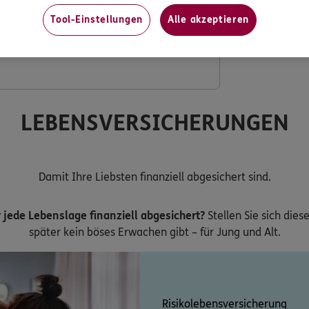
Tool-Einstellungen
Alle akzeptieren
ng mit verdoppeltem Festzuschuss
LEBENSVERSICHERUNGEN
Damit Ihre Liebsten finanziell abgesichert sind.
 jede Lebenslage finanziell abgesichert?
Stellen Sie sich dies
später kein böses Erwachen gibt – für Jung und Alt.
Risikolebensversicherung