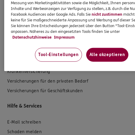
Messung von Marketingaktivitäten sowie die Möglichkeit, Ihnen persona
Inhalte und Werbeanzeigen zur Verfügung zu stellen, z.B. durch die N
Facebook Audiences oder Google Ads. Falls Sie
nicht zustimmen
möchten
keine für Sie maßgeschneiderte Anpassung und Werbung auf dieser Se
Sie können Ihre Entscheidungen jederzeit über den Button "Tool-Eins
anpassen. Näheres zu den eingesetzten Tools finden Sie unter
Produkte
Datenschutzhinweise
Impressum
Zahnversicherungen
Tool-Einstellungen
Alle akzeptieren
Kfz-Versicherung
Krankenversicherung
Versicherungen für den privaten Bedarf
Versicherungen für Geschäftskunden
Hilfe & Services
E-Mail schreiben
Schaden melden