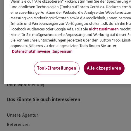
Wenn Sie auf "Alle akzeptieren" klicken, stimmen Sie der Speicherung 
und ähnlichen Technologien (Tools) auf Ihrem Gerät zu. Dadurch ermö
Versicherungen für den privaten Bedarf
eine zuverlässige Funktion der Website, die Analyse der Websitenutzun
Versicherungen für Geschäftskunden
Messung von Marketingaktivitäten sowie die Möglichkeit, Ihnen persona
Inhalte und Werbeanzeigen zur Verfügung zu stellen, z.B. durch die N
Facebook Audiences oder Google Ads. Falls Sie
nicht zustimmen
möchten
Hilfe & Services
keine für Sie maßgeschneiderte Anpassung und Werbung auf dieser Se
Sie können Ihre Entscheidungen jederzeit über den Button "Tool-Eins
anpassen. Näheres zu den eingesetzten Tools finden Sie unter
E-Mail schreiben
Datenschutzhinweise
Impressum
Schaden melden
Erstkontaktinformationen
Tool-Einstellungen
Alle akzeptieren
EU-Offenlegungsvereinbarung
Datenverarbeitung
Das könnte Sie auch interessieren
Unsere Agentur
Referenzen