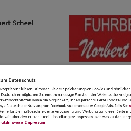
ert Scheel
 zum Datenschutz
akzeptieren" klicken, stimmen Sie der Speicherung von Cookies und ähnlichen
. Dadurch ermöglichen Sie eine zuverlässige Funktion der Website, die Analy
rketingaktivitäten sowie die Möglichkeit, Ihnen personalisierte Inhalte und
OV-SILENCE
n, z.B. durch die Nutzung von Facebook Audiences oder Google Ads. Falls Sie
n
r keine für Sie maßgeschneiderte Anpassung und Werbung auf dieser Seite mö
Seit 2010 werden OV-Silence Ope
erzeit über den Button "Tool-Einstellungen" anpassen. Näheres zu den einge
hutzhinweise
Impressum
Summer Opening und Summer Clo
Rabatz Open Air und Humpty Dum