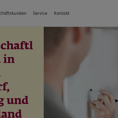
chäftskunden
Service
Kontakt
chaftl
 in
n
f,
g und
land