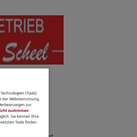
 Technologien (Tools)
se der Websitenutzung,
 Werbeanzeigen zur
icht zustimmen
glich. Sie können Ihre
n Air Partys wie die
setzten Tools finden
sing, Bootspartys,
pty Open Air versichert.