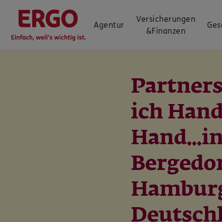
Versicherungen
Agentur
Ges
&
Finanzen
Partners
ich Hand
Hand...i
Bergedor
Hambur
Deutsch