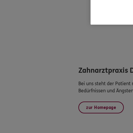
Zahnarztpraxis 
Bei uns steht der Patien
Bedürfnissen und Ängsten
zur Homepage