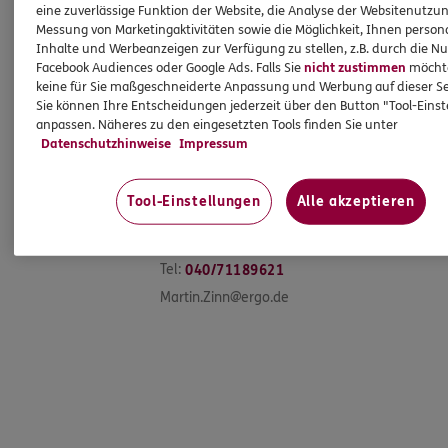
eine zuverlässige Funktion der Website, die Analyse der Websitenutzun
Messung von Marketingaktivitäten sowie die Möglichkeit, Ihnen persona
Inhalte und Werbeanzeigen zur Verfügung zu stellen, z.B. durch die N
Facebook Audiences oder Google Ads. Falls Sie
nicht zustimmen
möchten
keine für Sie maßgeschneiderte Anpassung und Werbung auf dieser Se
Sie können Ihre Entscheidungen jederzeit über den Button "Tool-Eins
anpassen. Näheres zu den eingesetzten Tools finden Sie unter
Datenschutzhinweise
Impressum
Tool-Einstellungen
Alle akzeptieren
Martin
Zinn
Subdirektor - Agenturleiter
Tel:
040/71189621
Martin.Zinn@ergo.de