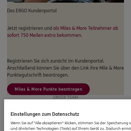
Das ERGO Kundenportal
Jetzt registrieren und
als Miles & More Teilnehmer ab
sofort 750 Meilen extra bekommen.
Registrieren Sie sich zunächt im Kundenportal.
Anschließend können Sie über den Link ihre Mile & More
Punktegutschrift beantragen.
Miles & More Punkte beantragen
UNSER TEAM
Unser Team am Standort
ERGO
Versicherung Martin Zinn
Einstellungen zum Datenschutz
Wenn Sie auf "Alle akzeptieren" klicken, stimmen Sie der Speicherung 
und ähnlichen Technologien (Tools) auf Ihrem Gerät zu. Dadurch ermö