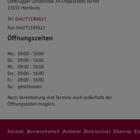
Lohbrügger Landstraße 39 Erdgeschoss rechts
21031 Hamburg
Tel:
040/71189621
Fax:
040/71189622
Öffnungszeiten
Mo.
:
09:00 - 16:00
Di.
:
09:00 - 16:00
Mi.
:
09:00 - 16:00
Do.
:
09:00 - 16:00
Fr.
:
09:00 - 16:00
Sa.
:
geschlossen
Nach Vereinbarung sind Termine auch außerhalb der
Öffnungszeiten möglich.
Kontakt
Barrierefreiheit
Anbieter
Datenschutz
Sitemap
Co