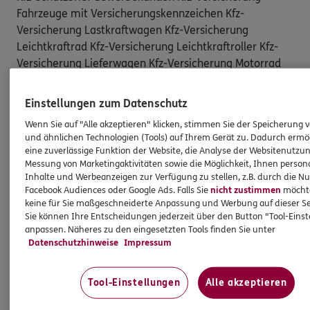
Fahrzeuge mit Versicherungskennzeichen Kfz-
Versicherung Lastkraftwagen Kfz-Versicherung
Leichtkraftrad Kfz-Versicherung Leichtkraftroller Kfz-
Versicherung Lieferwagen Kfz-Versicherung Motorrad
Kfz-Versicherung Motorroller Kfz-Versicherung PKW Kfz-
Versicherung PKW für Oldtimer, Youngtimer Kfz-
Einstellungen zum Datenschutz
Versicherung Quad Kfz-Versicherung sonstige
Wenn Sie auf "Alle akzeptieren" klicken, stimmen Sie der Speicherung 
Arbeitsmaschinen Kfz-Versicherung Trike Kfz-
und ähnlichen Technologien (Tools) auf Ihrem Gerät zu. Dadurch ermö
Versicherung Wohnmobile Kfz-Versicherung
eine zuverlässige Funktion der Website, die Analyse der Websitenutzun
Zugmaschinen Kinder-Invaliditäts-Zusatzversicherung
Messung von Marketingaktivitäten sowie die Möglichkeit, Ihnen persona
Inhalte und Werbeanzeigen zur Verfügung zu stellen, z.B. durch die N
Krankenhauszusatzversicherung
Facebook Audiences oder Google Ads. Falls Sie
nicht zustimmen
möchten
Krankentagegeldversicherung Krankenversicherung
keine für Sie maßgeschneiderte Anpassung und Werbung auf dieser Se
International Krankenvollversicherung Privat
Sie können Ihre Entscheidungen jederzeit über den Button "Tool-Eins
Krankenzusatzversicherung ambulante Behandlung
anpassen. Näheres zu den eingesetzten Tools finden Sie unter
Datenschutzhinweise
Impressum
Krankenzusatzversicherung Brille
Krankenzusatzversicherung Zähne
Kundenschließfachversicherung Maschinen- und
Tool-Einstellungen
Alle akzeptieren
Kaskoversicherung für fahrbare Geräte