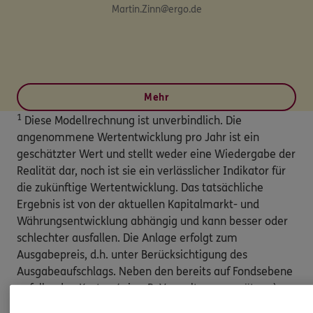
Martin.Zinn@ergo.de
Mehr
1
Diese Modellrechnung ist unverbindlich. Die
angenommene Wertentwicklung pro Jahr ist ein
geschätzter Wert und stellt weder eine Wiedergabe der
Realität dar, noch ist sie ein verlässlicher Indikator für
die zukünftige Wertentwicklung. Das tatsächliche
Ergebnis ist von der aktuellen Kapitalmarkt- und
Währungsentwicklung abhängig und kann besser oder
schlechter ausfallen. Die Anlage erfolgt zum
Ausgabepreis, d.h. unter Berücksichtigung des
Ausgabeaufschlags. Neben den bereits auf Fondsebene
anfallenden Kosten (wie z.B. Verwaltungsvergütung)
werden keine weiteren Kosten (wie z.B.