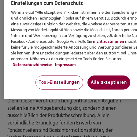
Einstellungen zum Datenschutz
Depotgebühren) oder eventuelle steuerliche
Auswirkungen berücksichtigt, die das Anlageergebnis
Wenn Sie auf "Alle akzeptieren" klicken, stimmen Sie der Speicherung 
schmälern
und ähnlichen Technologien (Tools) auf Ihrem Gerät zu. Dadurch ermö
eine zuverlässige Funktion der Website, die Analyse der Websitenutzun
Messung von Marketingaktivitäten sowie die Möglichkeit, Ihnen persona
2
Kaufkraft im Vergleich zu 100 Euro im Jahr 2023
Inhalte und Werbeanzeigen zur Verfügung zu stellen, z.B. durch die N
Facebook Audiences oder Google Ads. Falls Sie
nicht zustimmen
möchten
3
Angenommene Preisentwicklung bei 6%-iger
keine für Sie maßgeschneiderte Anpassung und Werbung auf dieser Se
Inflation
Sie können Ihre Entscheidungen jederzeit über den Button "Tool-Eins
anpassen. Näheres zu den eingesetzten Tools finden Sie unter
Datenschutzhinweise
Impressum
Dies ist eine Marketinganzeige der ERGO Group AG und
dient Werbezwecken. Bitte lesen Sie den
Tool-Einstellungen
Alle akzeptieren
Verkaufsprospekt und die Basisinformationsblätter,
bevor sie eine endgültige Anlageentscheidung treffen.
Die in dieser Veröffentlichung enthaltenen Angaben
stellen keine Anlageberatung dar, sondern dienen
ausschließlich der Produktbeschreibung. Allein
verbindliche Grundlage für den Erwerb von
Fondsanteilen sind Basisinformationsblätter, der